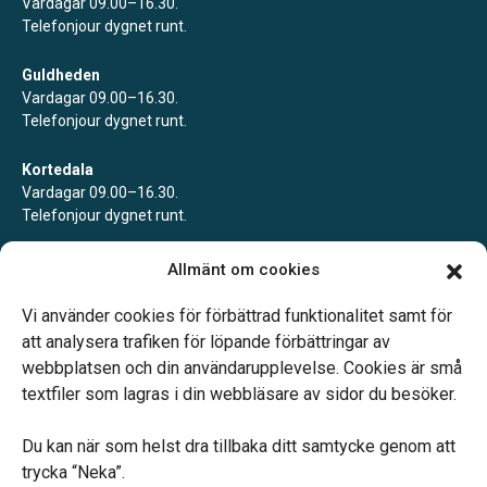
Vardagar 09.00–16.30.
Telefonjour dygnet runt.
Guldheden
Vardagar 09.00–16.30.
Telefonjour dygnet runt.
Kortedala
Vardagar 09.00–16.30.
Telefonjour dygnet runt.
Mölndal
Allmänt om cookies
Vardagar 09.00–16.30.
Telefonjour dygnet runt.
Vi använder cookies för förbättrad funktionalitet samt för
att analysera trafiken för löpande förbättringar av
webbplatsen och din användarupplevelse. Cookies är små
textfiler som lagras i din webbläsare av sidor du besöker.
Du kan när som helst dra tillbaka ditt samtycke genom att
Vårt systerbolag Verahill hjälper dig med familjejuridiken –
trycka “Neka”.