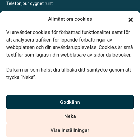
Telefonjour dygnet runt.
Mölndal
Allmänt om cookies
Vardagar 09.00–16.30.
Telefonjour dygnet runt.
Vi använder cookies för förbättrad funktionalitet samt för
att analysera trafiken för löpande förbättringar av
webbplatsen och din användarupplevelse. Cookies är små
textfiler som lagras i din webbläsare av sidor du besöker.
Du kan när som helst dra tillbaka ditt samtycke genom att
Vårt systerbolag Verahill hjälper dig med familjejuridiken –
trycka “Neka”.
genom hela livet.
Varmt välkommen.
Godkänn
Vi är auktoriserade av Sveriges Begravningsbyråers Förbund och
Neka
har högt ställda krav på utbildning, kvalitet, miljö och arbetsmiljö.
Visa inställningar