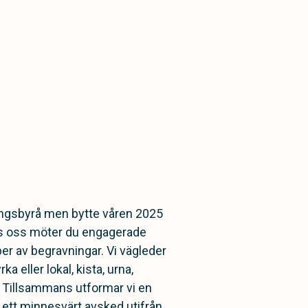
ningsbyrå men bytte våren 2025
os oss möter du engagerade
per av begravningar. Vi vägleder
ka eller lokal, kista, urna,
Tillsammans utformar vi en
l ett minnesvärt avsked utifrån