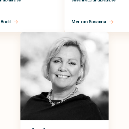
undblads.se
susanna@
lundblads.se
Bodil
Mer om Susanna