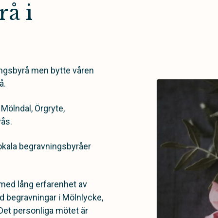
å i
ingsbyrå men bytte våren
å.
Mölndal, Örgryte,
ås.
v lokala begravningsbyråer
med lång erfarenhet av
ed begravningar i Mölnlycke,
Det personliga mötet är