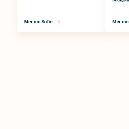
bodil@
l
Mer om Sofie
Mer om 