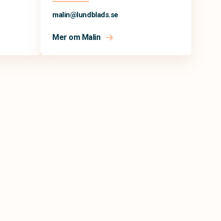
malin@
lundblads.se
Mer om Malin