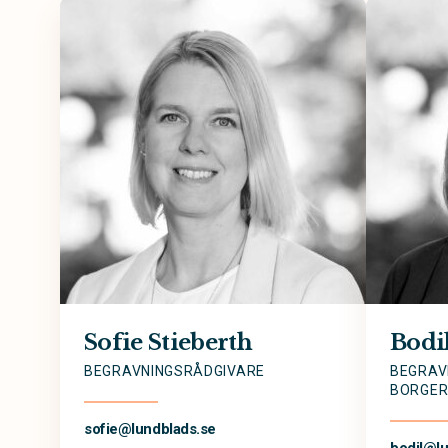
Sofie Stieberth
Bodi
BEGRAVNINGSRÅDGIVARE
BEGRAV
BORGERL
sofie@
lundblads.se