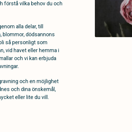
ch förstå vilka behov du och
enom alla delar, till
rna, blommor, dödsannons
bli så personligt som
an, vid havet eller hemma i
mallar och vi kan erbjuda
avningar.
gravning och en möjlighet
lidnes och dina önskemål,
ket eller lite du vill.