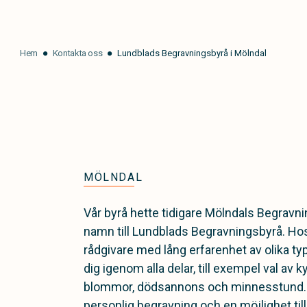
Hem
Kontakta oss
Lundblads Begravningsbyrå i Mölndal
MÖLNDAL
Vår byrå hette tidigare Mölndals Begrav
namn till Lundblads Begravningsbyrå. H
rådgivare med lång erfarenhet av olika ty
dig igenom alla delar, till exempel val av kyr
blommor, dödsannons och minnesstund. 
personlig begravning och en möjlighet til