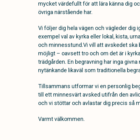
mycket värdefullt för att lära känna dig o
övriga närstående har.
Vi följer dig hela vägen och vägleder dig ig
exempel val av kyrka eller lokal, kista, u
och minnesstund.Vi vill att avskedet ska 
möjligt – oavsett tro och om det är i kyrk
trädgården. En begravning har inga givna 
nytänkande likaväl som traditionella begr
Tillsammans utformar vi en personlig be
till ett minnesvärt avsked utifrån den av
och vi stöttar och avlastar dig precis så myc
Varmt välkommen.