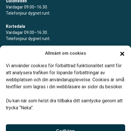
Guldheden
Vardagar 09.00–16.30.
Telefonjour dygnet runt.
Kortedala
Vardagar 09.00–16.30.
Telefonjour dygnet runt.
Mölndal
Allmänt om cookies
Vardagar 09.00–16.30.
Telefonjour dygnet runt.
Vi använder cookies för förbättrad funktionalitet samt för
att analysera trafiken för löpande förbättringar av
webbplatsen och din användarupplevelse. Cookies är små
textfiler som lagras i din webbläsare av sidor du besöker.
Du kan när som helst dra tillbaka ditt samtycke genom att
Vårt systerbolag Verahill hjälper dig med familjejuridiken –
trycka “Neka”.
genom hela livet.
Varmt välkommen.
Godkänn