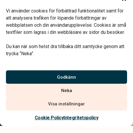
Vardagar 09.00–16.30.
Telefonjour dygnet runt.
Vi använder cookies för förbättrad funktionalitet samt för
att analysera trafiken för löpande förbättringar av
webbplatsen och din användarupplevelse. Cookies är små
textfiler som lagras i din webbläsare av sidor du besöker.
Du kan när som helst dra tillbaka ditt samtycke genom att
Vårt systerbolag Verahill hjälper dig med familjejuridiken –
trycka “Neka”.
genom hela livet.
Varmt välkommen.
Godkänn
Vi är auktoriserade av Sveriges Begravningsbyråers Förbund och
Neka
har högt ställda krav på utbildning, kvalitet, miljö och arbetsmiljö.
Visa inställningar
Kontakta oss
Cookie Policy
Integritetspolicy