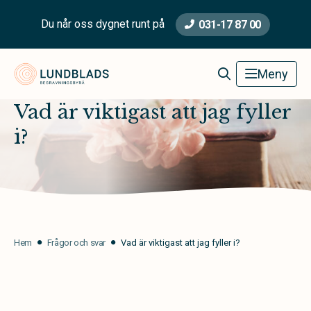
Du når oss dygnet runt på
031-17 87 00
Lundblads Begravningsbyrå
Meny
Vad är viktigast att jag fyller
i?
Hem
Frågor och svar
Vad är viktigast att jag fyller i?